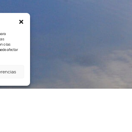
para
tas
n o las
puede afectar
erencias
Enjoy your group tri