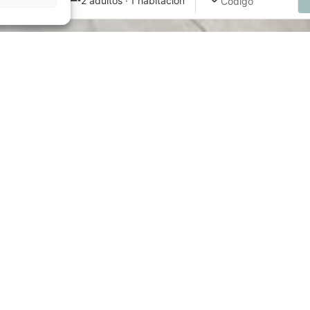
a — Salida
2 adultos · 1 habitación
Paz y confort
para el mejor descans
 doble de 25m2 válida para 1 o 2 personas, perfecta si
o en pareja. Disponible con cama matrimonio 1,5x2m
individuales de 1x2m.
uipada y amueblada, dispone de TV plana, aire acond
icio de wifi incluido. Baño privado con secador de pel
gratuitos.