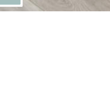
o
 viajas por
 o 2 camas
icionado frío-
o y amenities