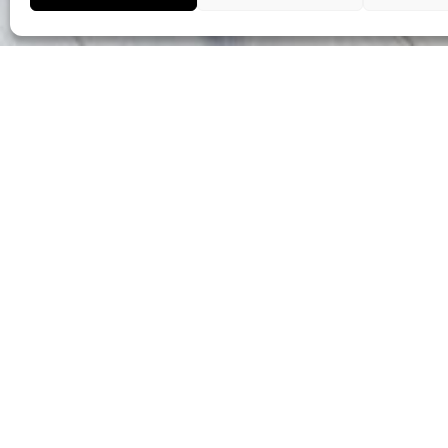
Entrad
Habitación
negocios 
Totalmente eq
calor y serv