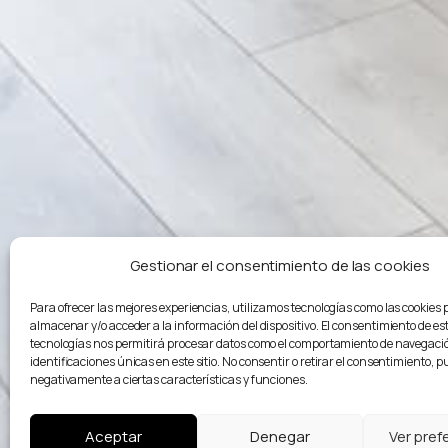
Gestionar el consentimiento de las cookies
Para ofrecer las mejores experiencias, utilizamos tecnologías como las cookies 
almacenar y/o acceder a la información del dispositivo. El consentimiento de es
tecnologías nos permitirá procesar datos como el comportamiento de navegació
identificaciones únicas en este sitio. No consentir o retirar el consentimiento, 
negativamente a ciertas características y funciones.
Cuándo
Aceptar
Denegar
Ver pref